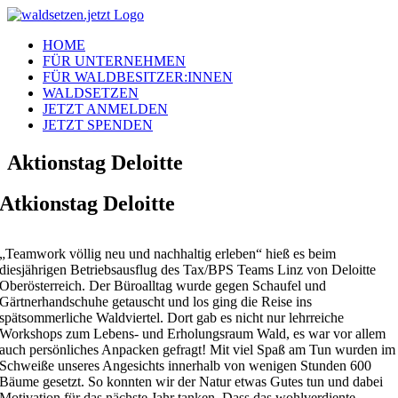
Zum
Inhalt
HOME
springen
FÜR UNTERNEHMEN
FÜR WALDBESITZER:INNEN
WALDSETZEN
JETZT ANMELDEN
JETZT SPENDEN
Aktionstag Deloitte
Atkionstag Deloitte
„Teamwork völlig neu und nachhaltig erleben“ hieß es beim
diesjährigen Betriebsausflug des Tax/BPS Teams Linz von Deloitte
Oberösterreich. Der Büroalltag wurde gegen Schaufel und
Gärtnerhandschuhe getauscht und los ging die Reise ins
spätsommerliche Waldviertel. Dort gab es nicht nur lehrreiche
Workshops zum Lebens- und Erholungsraum Wald, es war vor allem
auch persönliches Anpacken gefragt! Mit viel Spaß am Tun wurden im
Schweiße unseres Angesichts innerhalb von wenigen Stunden 600
Bäume gesetzt. So konnten wir der Natur etwas Gutes tun und dabei
Motivation für das nächste Jahr tanken. Dass das wohlverdiente